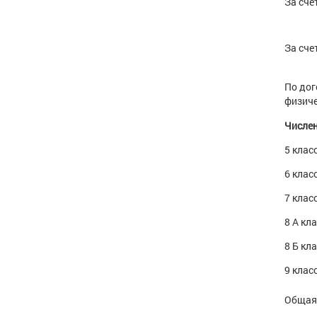
За сче
За сче
По дог
физиче
Числен
5 клас
6 клас
7 клас
8 А кл
8 Б кл
9 клас
Общая 