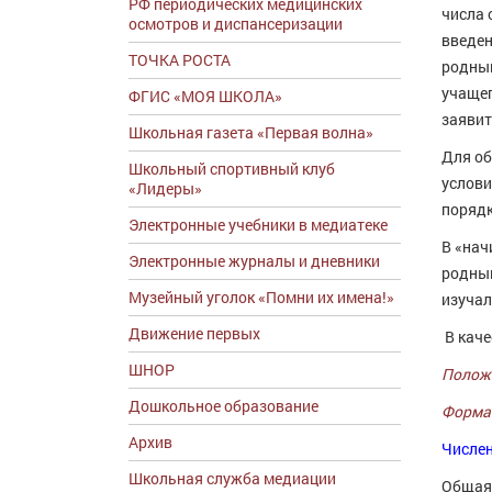
РФ периодических медицинских
числа 
осмотров и диспансеризации
введен
ТОЧКА РОСТА
родным
учащег
ФГИС «МОЯ ШКОЛА»
заявит
Школьная газета «Первая волна»
Для об
Школьный спортивный клуб
услови
«Лидеры»
порядк
Электронные учебники в медиатеке
В «нач
Электронные журналы и дневники
родным
Музейный уголок «Помни их имена!»
изучал
Движение первых
В кач
ШНОР
Положе
Дошкольное образование
Форма 
Архив
Числен
Школьная служба медиации
Общая 