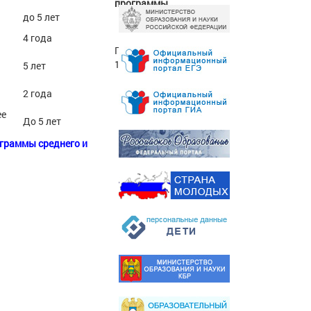
программы
до 5 лет
4 года
Приказ № 22/326 от
19.04.2024г.
5 лет
2 года
ее
До 5 лет
граммы среднего и