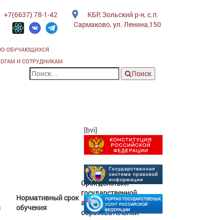
+7(6637) 78-1-42
КБР, Зольский р-н, с.п.
Сармаково, ул. Ленина,150
ИО ОБУЧАЮЩИХСЯ
ГОГАМ И СОТРУДНИКАМ
Поиск
[bvi]
Срок действия
государственной
Нормативный срок
аккредитации
я
обучения
образовательной