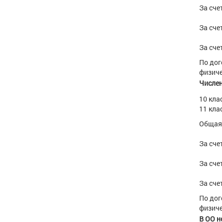
За сче
За сче
За сче
По дог
физиче
Числен
10 кла
11 кла
Общая 
За сче
За сче
За сче
По дог
физиче
В ОО н