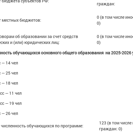
т бюджета субъектов РФ:
граждан:
0 (в том числе ин
т местных бюджетов:
0)
оворам об образовании за счет средств
0 (в том числе ин
ских и (или) юридических лиц:
0)
ность обучающихся основного общего образования на 2025-2026 
с — 14 чел
с — 25 чел
с — 18 чел
асс — 11 чел
асс — 19 чел
с — 26 чел
123 (в том числ
численность обучающихся по программе:
граждан: 0)