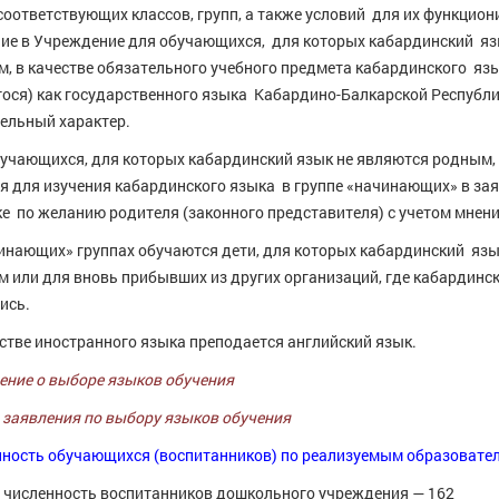
соответствующих классов, групп, а также условий для их функцио
ие в Учреждение для обучающихся, для которых кабардинский яз
, в качестве обязательного учебного предмета кабардинского яз
ося) как государ­ствен­ного языка Кабардино-Балкарской Республи
ельный характер.
учающихся, для которых кабардинский язык не являются родным,
я для изучения кабардинского языка в группе «начинающих» в за
е по желанию родителя (законного представителя) с учетом мнен
инающих» группах обучаются дети, для которых кабардинский язы
 или для вновь прибывших из других организаций, где кабардинск
ись.
естве иностранного языка преподается английский язык.
ние о выборе языков обучения
заявления по выбору языков обучения
ность обучающихся (воспитанников) по реализуемым образоват
численность воспитанников дошкольного учреждения — 162