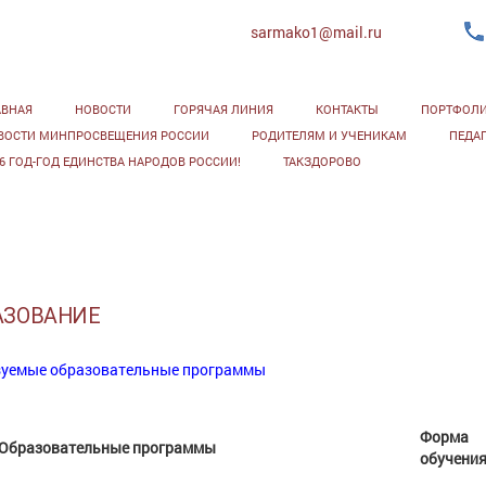
sarmako1@mail.ru
АВНАЯ
НОВОСТИ
ГОРЯЧАЯ ЛИНИЯ
КОНТАКТЫ
ПОРТФОЛ
ВОСТИ МИНПРОСВЕЩЕНИЯ РОССИИ
РОДИТЕЛЯМ И УЧЕНИКАМ
ПЕДА
26 ГОД-ГОД ЕДИНСТВА НАРОДОВ РОССИИ!
ТАКЗДОРОВО
АЗОВАНИЕ
зуемые образовательные программы
Форма
Образовательные программы
обучени