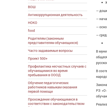
ВОШ
— дошк
Антикоррупционная деятельность
— нача
НОКО
— осно
food
— сред
Родителям (законным
представителям обучающихся)
Часто задаваемые вопросы
В мун
общеоб
Проект 500+
русско
Профилактика несчастных случаев с
обучающимися во время
В соот
пребывания в ОООД
народо
Обучение педагогических
Закона
работников навыкам оказания
РЗ «О 
первой помощи
обучаю
Прохождение обучающимися в
соответствии с законодательством
Реализ