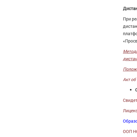
Дистан
При ре
дистан
платфо
«Просв
Методи
дистан
Полож
Акт об
Свидет
Лиценз
Образ
ООП НО