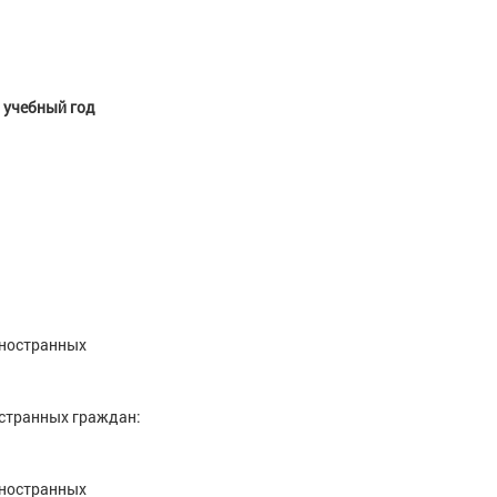
6 учебный год
иностранных
остранных граждан:
иностранных