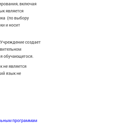
нирования, включая
ык является
ыка (по выбору
ки и носит
 Учреждение создает
явительном
ия обучающегося.
к не является
ий язык не
ельным программам