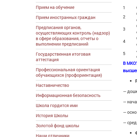
Прием на обучение
1
2
Прием иностранных граждан
Предписания органов,
3
осуществляющих контроль (надзор)
в сфере образования, отчеты о
4
выполнении предписаний
5
Государственная итоговая
аттестация
В МКОУ
Профессиональная ориентация
высше
обучающихся (профориентация)
Наставничество
— дошк
Информационная безопасность
— нача
Школа гордится ими
— осно
История Школы
— сред
Золотой фонд школы
Наши отличники