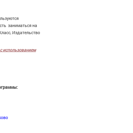
ользуются
сть заниматься на
ЯКласс, Издательство
 с использованием
рограммы:
ково