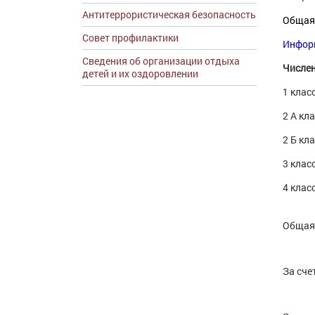
Антитеррористическая безопасность
Общая
Совет профилактики
Инфор
Сведения об организации отдыха
Числен
детей и их оздоровлении
1 клас
2 А кл
2 Б кл
3 клас
4 клас
Общая 
За сче