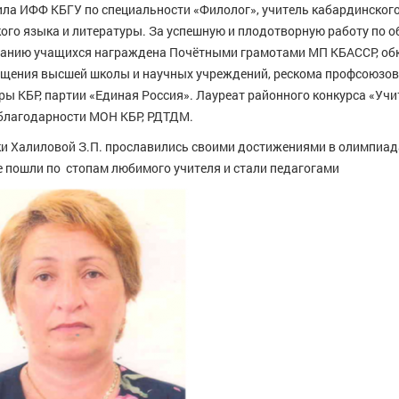
ла ИФФ КБГУ по специальности «Филолог», учитель кабардинского
кого языка и литературы. За успешную и плодотворную работу по о
анию учащихся награждена Почётными грамотами МП КБАССР, об
щения высшей школы и научных учреждений, рескома профсоюзов
ры КБР, партии «Единая Россия». Лауреат районного конкурса «Учи
благодарности МОН КБР, РДТДМ.
и Халиловой З.П. прославились своими достижениями в олимпиада
 пошли по стопам любимого учителя и стали педагогами