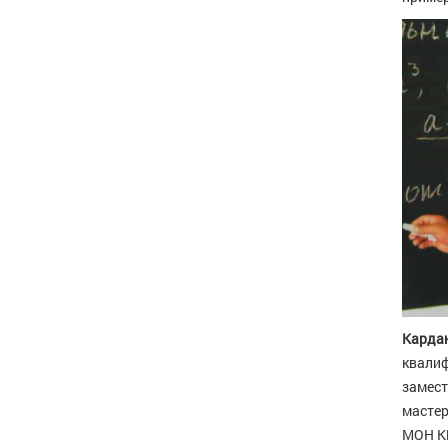
Карда
квалиф
замест
мастер
МОН КБ