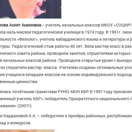
нова Асият Аминовна
— учитель начальных классов МКОУ «CОШ№1» 
ла нальчикское педагогическое училище в 1974 году. В 1991г. око
льности «Филолог», учитель кабардинского языка и литературы и р
туры. Педагогический стаж работы 40 лет. Вела мастер-класс в ра
ческого совета района, проводила занятия, слушателями которых
я начальных классов района. Проводила открытые уроки с выездо
ли слушатели мастер- класса. Учителем созданы оптимальные усл
ия учащихся младших классов на основе индивидуального подход
венным ценностям.
лась почётными грамотами РУНО, МОН КБР. В 1997 году присвоен
женный учитель КБР», победитель Приоритетного национального 
ование» (2007г).
и Кардановой А.А. – победители и призёры районных, республикан
ад и конкурсов.