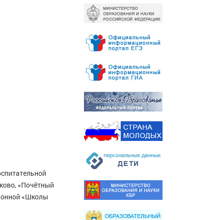
оспитательной
аково, «Почётный
айонной «Школы