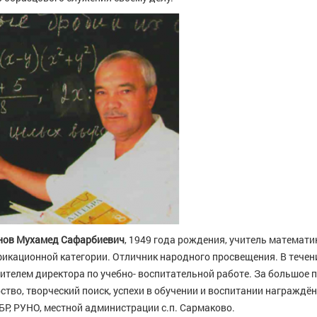
нов Мухамед Сафарбиевич
, 1949 года рождения, учитель математ
икационной категории. Отличник народного просвещения. В течени
ителем директора по учебно- воспитательной работе. За большое 
ство, творческий поиск, успехи в обучении и воспитании награждё
Р, РУНО, местной администрации с.п. Сармаково.