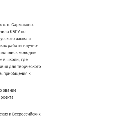
с. п. Сармаково.
нчила КБГУ по
усского языка и
мках работы научно-
 являлись молодые
м в школы, где
овия для творческого
а, приобщения к
о звание
проекта
ских и Всероссийских