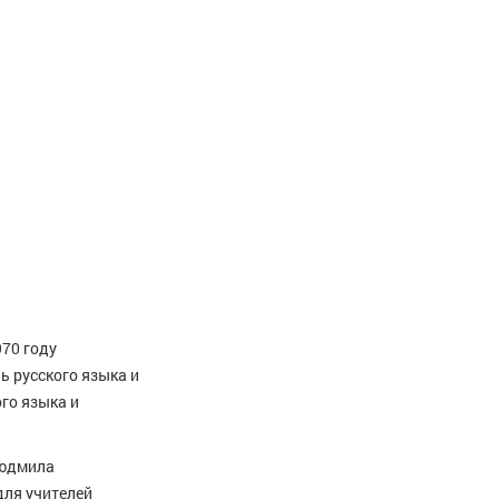
970 году
ь русского языка и
го языка и
Людмила
для учителей