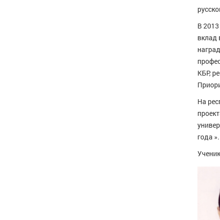
русско
В 2013
вклад 
наград
профе
КБР, р
Приори
На рес
проект
универ
года ».
Ученик