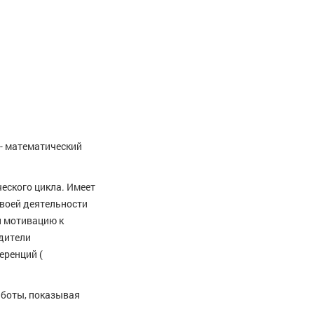
о- математический
еского цикла. Имеет
воей деятельности
и мотивацию к
едители
еренций (
аботы, показывая