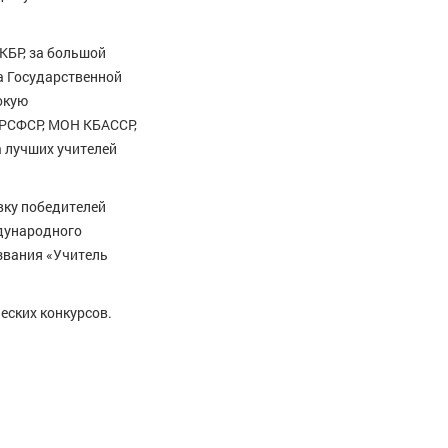
КБР, за большой
а Государственной
окую
РСФСР, МОН КБАССР,
а лучших учителей
вку победителей
ждународного
звания «Учитель
еских конкурсов.