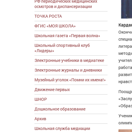
РФ периодических медицинских
осмотров и диспансеризации
ТОЧКА РОСТА
Карда
ФГИС «МОЯ ШКОЛА»
Окончи
Школьная газета «Первая волна»
специа
Школьный спортивный клуб
литера
«Лидеры»
методи
Электронные учебники в медиатеке
учител
работа
Электронные журналы и дневники
развит
Музейный уголок «Помни их имена!»
нравст
Движение первых
Поощря
«Заслу
ШНОР
«Образ
Дошкольное образование
Ученик
Архив
олимпи
Школьная служба медиации