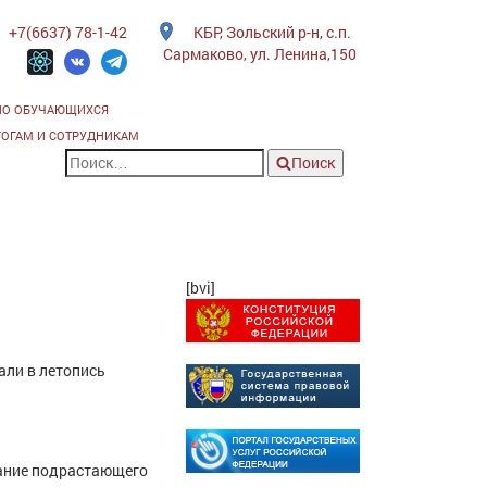
+7(6637) 78-1-42
КБР, Зольский р-н, с.п.
Сармаково, ул. Ленина,150
ИО ОБУЧАЮЩИХСЯ
ГОГАМ И СОТРУДНИКАМ
Поиск
[bvi]
али в летопись
тание подрастающего