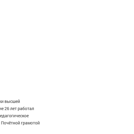
ики высшей
е 26 лет работал
педагогическое
н Почётной грамотой