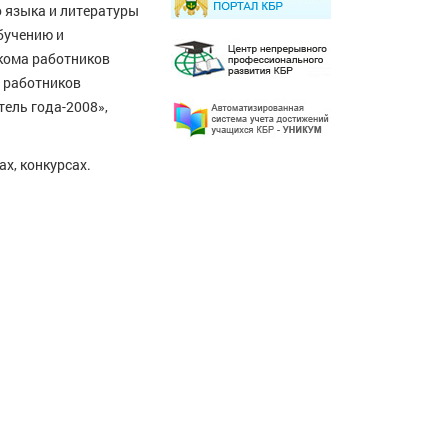
 языка и литературы
бучению и
кома работников
 работников
тель года-2008»,
х, конкурсах.