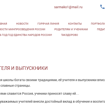
sarmako1@mail.ru
АВНАЯ
НОВОСТИ
ГОРЯЧАЯ ЛИНИЯ
КОНТАКТЫ
ПОРТФОЛ
ВОСТИ МИНПРОСВЕЩЕНИЯ РОССИИ
РОДИТЕЛЯМ И УЧЕНИКАМ
ПЕДА
26 ГОД-ГОД ЕДИНСТВА НАРОДОВ РОССИИ!
ТАКЗДОРОВО
ТЕЛЯ И ВЫПУСКНИКИ
я школы богата своими традициями, её учителя и выпускники впис
 славные страницы.
ями славится Россия, ученики приносят славу ей…
уважаемых учителей внесли достойный вклад в обучение и воспи