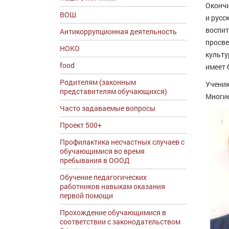
Окончи
ВОШ
и русс
воспит
Антикоррупционная деятельность
просве
НОКО
культу
food
имеет 
Родителям (законным
Ученик
представителям обучающихся)
Многие
Часто задаваемые вопросы
Проект 500+
Профилактика несчастных случаев с
обучающимися во время
пребывания в ОООД
Обучение педагогических
работников навыкам оказания
первой помощи
Прохождение обучающимися в
соответствии с законодательством