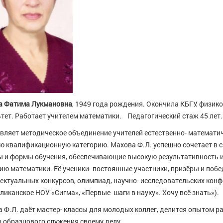
а Фатима Лукмановна
, 1949 года рождения. Окончила КБГУ, физик
тет. Работает учителем математики. Педагогический стаж 45 лет.
вляет методическое объединение учителей естественно- математич
 квалификационную категорию. Махова Ф.Л. успешно сочетает в с
 и формы обучения, обеспечивающие высокую результативность 
ию математики. Её ученики- постоянные участники, призёры и поб
ектуальных конкурсов, олимпиад, научно- исследовательских конф
ликанское НОУ «Сигма», «Первые шаги в науку». Хочу всё знать»).
 Ф.Л. даёт мастер- классы для молодых коллег, делится опытом р
 образцового служения своему делу.