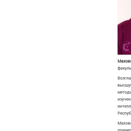
Махов
факуль
Возгла
высшую
методы
изучен
интелл
Респуб
Махова
пример