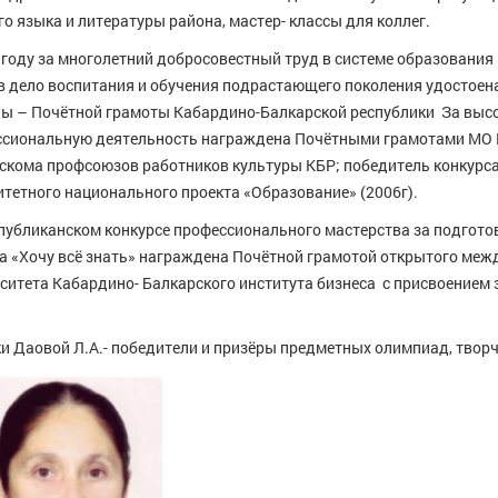
го языка и литературы района, мастер- классы для коллег.
 году за многолетний добросовестный труд в системе образования 
в дело воспитания и обучения подрастающего поколения удостоен
ы – Почётной грамоты Кабардино-Балкарской республики За выс
ссиональную деятельность награждена Почётными грамотами МО 
ескома профсоюзов работников культуры КБР; победитель конкурс
тетного национального проекта «Образование» (2006г).
публиканском конкурсе профессионального мастерства за подгото
а «Хочу всё знать» награждена Почётной грамотой открытого ме
ситета Кабардино- Балкарского института бизнеса с присвоением 
и Даовой Л.А.- победители и призёры предметных олимпиад, творч